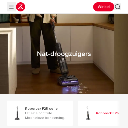
Winkel
Nat-droogzuigers
Roborock F25-serie
Ultieme controle.
Roborock F25 Gen 2
Moeiteloze beheersing.