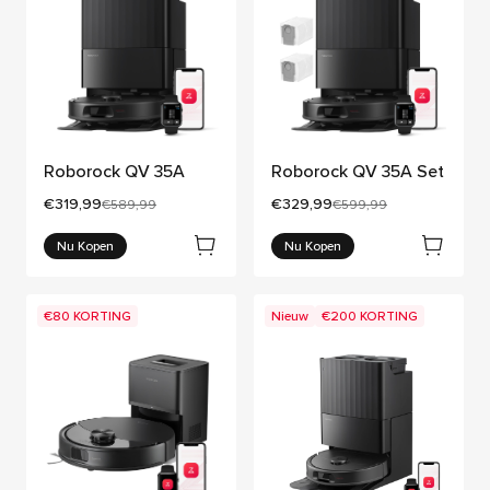
Roborock QV 35A
Roborock QV 35A Set
Huidige prijs:
Huidige prijs:
€319,99
€329,99
Oorspronkelijke prijs:
Oorspronkelijke prijs:
€589,99
€599,99
Nu Kopen
Nu Kopen
€80 KORTING
Nieuw
€200 KORTING