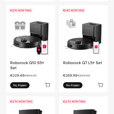
€210 KORTING
€140 KORTING
Roborock Q10 S5+
Roborock Q7 L5+ Set
Set
Huidige prijs:
Huidige prijs:
€229,49
€259,99
Oorspronkelijke prijs:
Oorspronkelijke prijs:
€439,99
€399,99
Nu Kopen
Nu Kopen
€270 KORTING
€270 KORTING