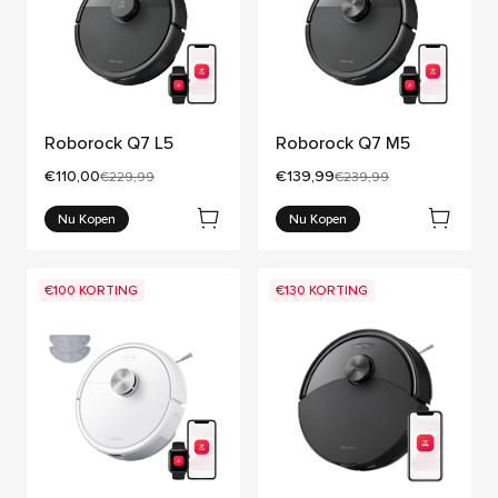
Roborock Q7 L5
Roborock Q7 M5
Huidige prijs:
Huidige prijs:
€110,00
€139,99
Oorspronkelijke prijs:
Oorspronkelijke prijs:
€229,99
€239,99
Nu Kopen
Nu Kopen
€100 KORTING
€130 KORTING