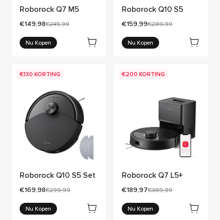
Roborock Q7 M5
Roborock Q10 S5
Huidige prijs:
Huidige prijs:
€149,98
€159,99
Oorspronkelijke prijs:
Oorspronkelijke prijs:
€249,99
€289,99
Nu Kopen
Nu Kopen
€130 KORTING
€200 KORTING
Roborock Q10 S5 Set
Roborock Q7 L5+
Huidige prijs:
Huidige prijs:
€169,98
€189,97
Oorspronkelijke prijs:
Oorspronkelijke prijs:
€299,99
€389,99
Nu Kopen
Nu Kopen