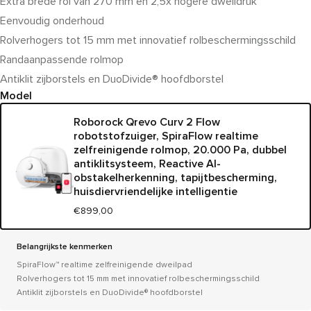
Extra brede rol van 270 mm en 2,5x hogere dweildruk
Eenvoudig onderhoud
Rolverhogers tot 15 mm met innovatief rolbeschermingsschild
Randaanpassende rolmop
Antiklit zijborstels en DuoDivide® hoofdborstel
Model
Roborock Qrevo Curv 2 Flow
robotstofzuiger, SpiraFlow realtime
zelfreinigende rolmop, 20.000 Pa, dubbel
antiklitsysteem, Reactive AI-
obstakelherkenning, tapijtbescherming,
huisdiervriendelijke intelligentie
Huidige prijs:
€899,00
Belangrijkste kenmerken
SpiraFlow™ realtime zelfreinigende dweilpad
Rolverhogers tot 15 mm met innovatief rolbeschermingsschild
Antiklit zijborstels en DuoDivide® hoofdborstel