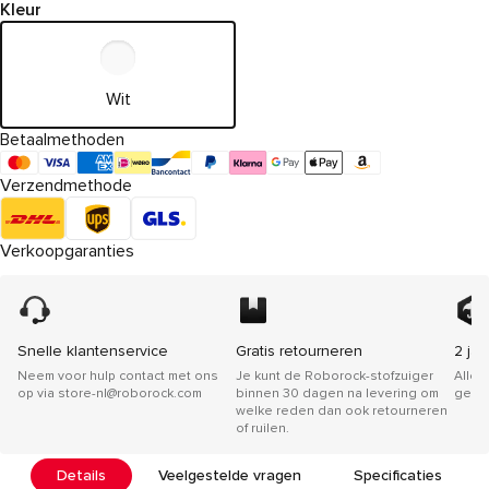
Kleur
Wit
Betaalmethoden
Verzendmethode
Verkoopgaranties
Snelle klantenservice
Gratis retourneren
2 jaa
Neem voor hulp contact met ons
Je kunt de Roborock-stofzuiger
Alle 
op via store-nl@roborock.com
binnen 30 dagen na levering om
gelev
welke reden dan ook retourneren
of ruilen.
Details
Veelgestelde vragen
Specificaties