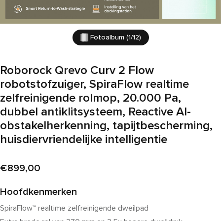
Fotoalbum (1/12)
Roborock Qrevo Curv 2 Flow
robotstofzuiger, SpiraFlow realtime
zelfreinigende rolmop, 20.000 Pa,
dubbel antiklitsysteem, Reactive AI-
obstakelherkenning, tapijtbescherming,
huisdiervriendelijke intelligentie
Huidige prijs:
€899,00
Hoofdkenmerken
SpiraFlow™ realtime zelfreinigende dweilpad