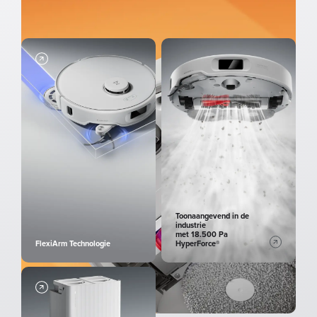
Dubbel-
antiklitsysteem
Toonaangevend in de
industrie
met 18.500 Pa
FlexiArm Technologie
HyperForce®