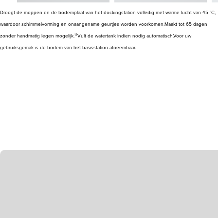
Droogt de moppen en de bodemplaat van het dockingstation volledig met warme lucht van 45 °C,
waardoor schimmelvorming en onaangename geurtjes worden voorkomen.
Maakt tot 65 dagen
zonder handmatig legen mogelijk.¹²
Vult de watertank indien nodig automatisch.
Voor uw
gebruiksgemak is de bodem van het basisstation afneembaar.