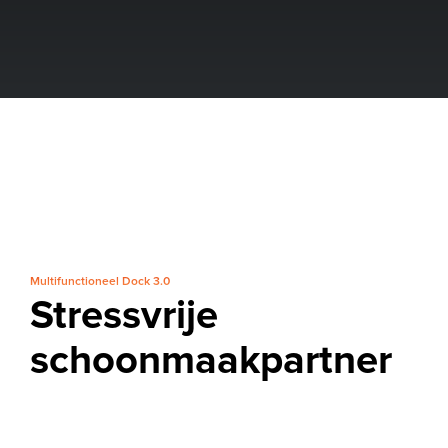
30
niveaus
Waterstroomopties met
Multifunctioneel Dock 3.0
Stressvrije
schoonmaakpartner