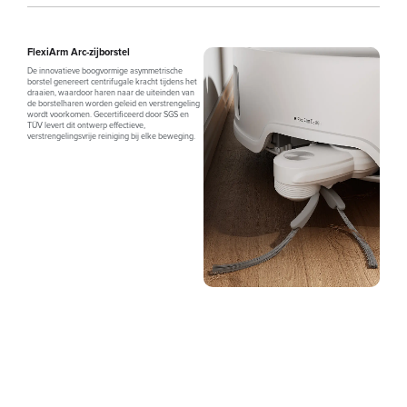
FlexiArm Arc-zijborstel
De innovatieve boogvormige asymmetrische
borstel genereert centrifugale kracht tijdens het
draaien, waardoor haren naar de uiteinden van
de borstelharen worden geleid en verstrengeling
wordt voorkomen. Gecertificeerd door SGS en
TÜV levert dit ontwerp effectieve,
verstrengelingsvrije reiniging bij elke beweging.
0
%
Haarverstrengelingspercentage³