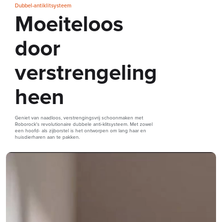
Dubbel-antiklitsysteem
Moeiteloos
door
verstrengeling
heen
Geniet van naadloos, verstrengingsvrij schoonmaken met
Roborock's revolutionaire dubbele anti-klitsysteem. Met zowel
een hoofd- als zijborstel is het ontworpen om lang haar en
huisdierharen aan te pakken.