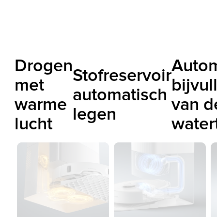
Drogen
Autom
Stofreservoir
met
bijvul
automatisch
warme
van d
legen
lucht
water