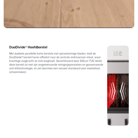
DuoDivide® Hoofdborstel
Met dubbele parallelle korte borstels met spiraalvormige bladen, leidt de
DuoDivide® borstel haren efficiënt naar de centrale stofreservoir-inlaat, waar
krachtige zuigkracht ze snel weghaalt. Gecertificeerd door SGS en TÜV, blinkt
deze borstel uit met zijn ongeëvenaarde reinigingsprestaties en geavanceerde
anti-klittechnologie, en zet daarmee een nieuwe standaard voor moeiteloos
schoonmaken.
100
%
0
%
Haarverwijderingspercentage¹
Haarverstrengelingspercentage²