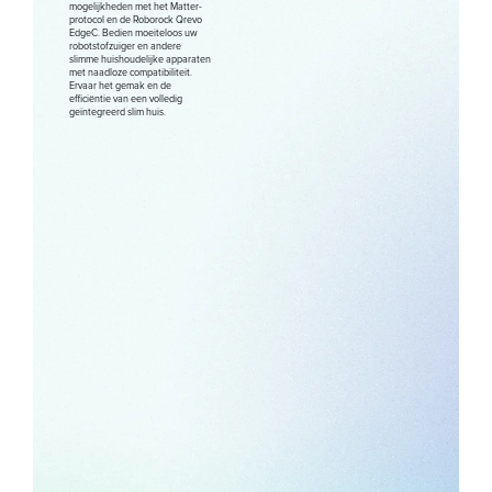
mogelijkheden met het Matter-
protocol en de Roborock Qrevo
EdgeC. Bedien moeiteloos uw
robotstofzuiger en andere
slimme huishoudelijke apparaten
met naadloze compatibiliteit.
Ervaar het gemak en de
efficiëntie van een volledig
geïntegreerd slim huis.