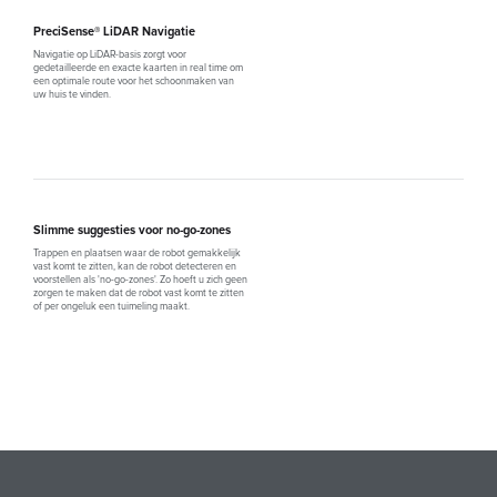
PreciSense® LiDAR Navigatie
Navigatie op LiDAR-basis zorgt voor
gedetailleerde en exacte kaarten in real time om
een optimale route voor het schoonmaken van
uw huis te vinden.
Slimme suggesties voor no-go-zones
Trappen en plaatsen waar de robot gemakkelijk
vast komt te zitten, kan de robot detecteren en
voorstellen als 'no-go-zones'. Zo hoeft u zich geen
zorgen te maken dat de robot vast komt te zitten
of per ongeluk een tuimeling maakt.