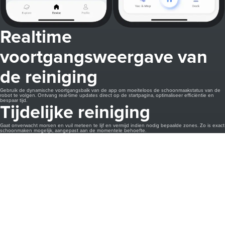
Realtime
voortgangsweergave van
de reiniging
Gebruik de dynamische voortgangsbalk van de app om moeiteloos de schoonmaakstatus van de
robot te volgen. Ontvang real-time updates direct op de startpagina, optimaliseer efficiëntie en
bespaar tijd.
Tijdelijke reiniging
Gaat onverwacht morsen en vuil meteen te lijf en vermijd indien nodig bepaalde zones. Zo is exact
schoonmaken mogelijk, aangepast aan de momentele behoefte.