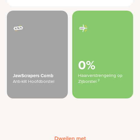
0%
Haarverstrengeling op
JawScrapers Comb
2
Anti-klit Hoofdborstel
Zijborstel
Dweilen met