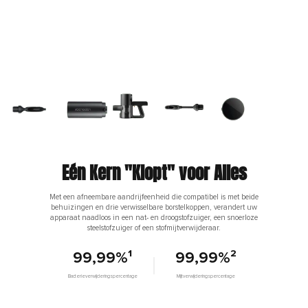
Eén Kern "Klopt" voor Alles
Met een afneembare aandrijfeenheid die compatibel is met beide
behuizingen en drie verwisselbare borstelkoppen, verandert uw
apparaat naadloos in een nat- en droogstofzuiger, een snoerloze
steelstofzuiger of een stofmijtverwijderaar.
99,99%¹
99,99%²
Bacterieverwijderingspercentage
Mijtverwijderingspercentage