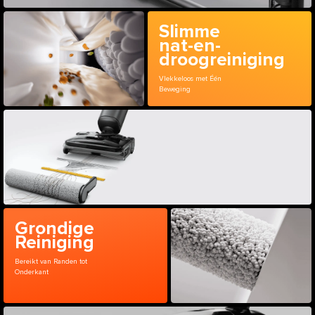
Slimme
nat-en-
droogreiniging
Vlekkeloos met Één
Beweging
Grondige
Reiniging
Bereikt van Randen tot
Onderkant