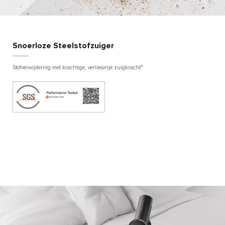
Snoerloze Steelstofzuiger
Stofverwijdering met krachtige, verliesvrije zuigkracht³